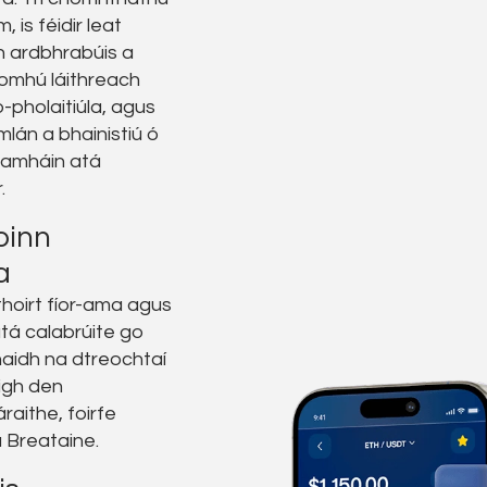
, is féidir leat
 ardbhrabúis a
íomhú láithreach
-pholaitiúla, agus
mlán a bhainistiú ó
 amháin atá
.
oinn
a
thoirt fíor-ama agus
atá calabrúite go
aidh na dtreochtaí
tigh den
raithe, foirfe
a Breataine.