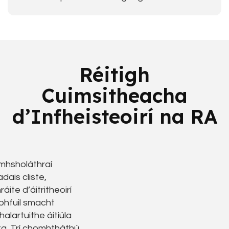
Réitigh
Cuimsitheacha
d’Infheisteoirí na RA
omhsholáthraí
dais cliste,
áite d’áitritheoirí
bhfuil smacht
alartuithe áitiúla
nta. Trí chomhtháthú