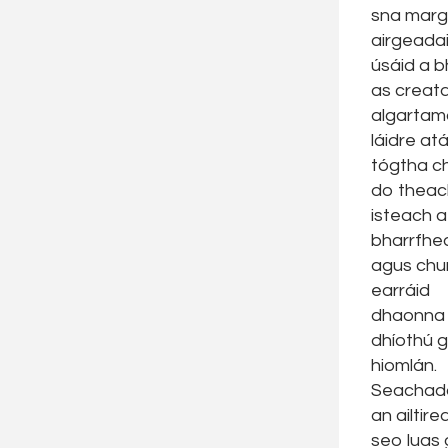
sna marg
airgeadais
úsáid a b
as creata
algarta
láidre at
tógtha c
do theac
isteach a
bharrfhe
agus chu
earráid
dhaonna
dhíothú 
hiomlán.
Seachad
an ailtire
seo luas