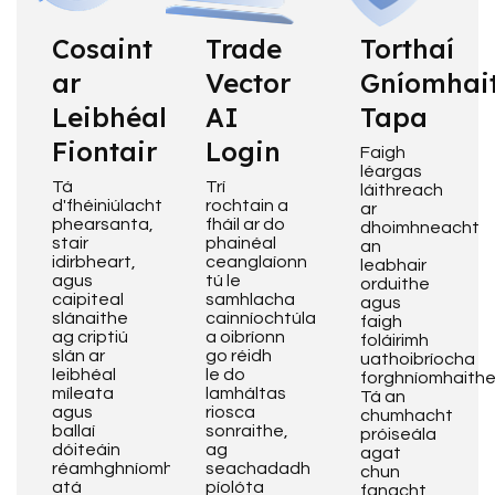
Cosaint
Trade
Torthaí
ar
Vector
Gníomhai
Leibhéal
AI
Tapa
Fiontair
Login
Faigh
léargas
Tá
Trí
láithreach
d'fhéiniúlacht
rochtain a
ar
phearsanta,
fháil ar do
dhoimhneacht
stair
phainéal
an
idirbheart,
ceanglaíonn
leabhair
agus
tú le
orduithe
caipiteal
samhlacha
agus
slánaithe
cainníochtúla
faigh
ag criptiú
a oibríonn
foláirimh
slán ar
go réidh
uathoibríocha
leibhéal
le do
forghníomhaithe
míleata
lamháltas
Tá an
agus
riosca
chumhacht
ballaí
sonraithe,
próiseála
dóiteáin
ag
agat
réamhghníomhacha
seachadadh
chun
atá
píolóta
fanacht