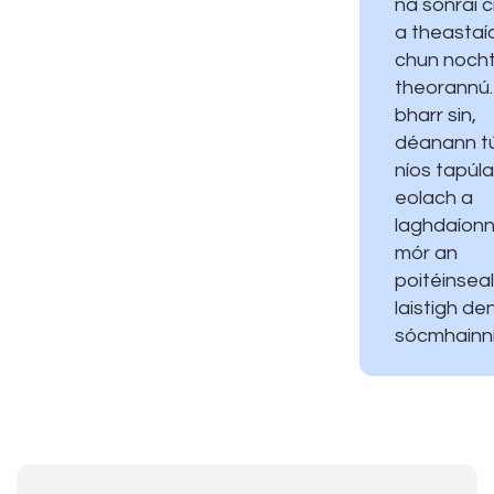
na sonraí c
a theastaí
chun noch
theorannú.
bharr sin,
déanann tú
níos tapúla
eolach a
laghdaíon
mór an
poitéinsea
laistigh de
sócmhainní 