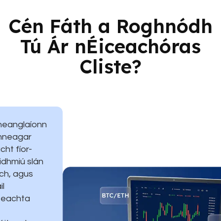
Cén Fáth a Roghnódh
Tú Ár nÉiceachóras
Cliste?
eanglaíonn
nneagar
ht fíor-
idhmiú slán
ach, agus
il
teachta