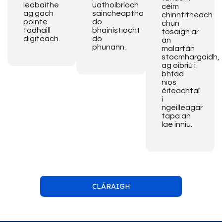
leabaithe
uathoibríoch
céim
ag gach
saincheaptha
chinntitheach
pointe
do
chun
tadhaill
bhainistíocht
tosaigh ar
digiteach.
do
an
phunann.
malartán
stocmhargaidh,
ag oibriú i
bhfad
níos
éifeachtaí
i
ngeilleagar
tapa an
lae inniu.
CLÁRAIGH