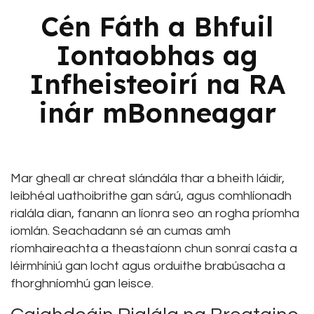
Cén Fáth a Bhfuil
Iontaobhas ag
Infheisteoirí na RA
inár mBonneagar
Mar gheall ar chreat slándála thar a bheith láidir,
leibhéal uathoibrithe gan sárú, agus comhlíonadh
rialála dian, fanann an líonra seo an rogha príomha
iomlán. Seachadann sé an cumas amh
ríomhaireachta a theastaíonn chun sonraí casta a
léirmhíniú gan locht agus orduithe brabúsacha a
fhorghníomhú gan leisce.