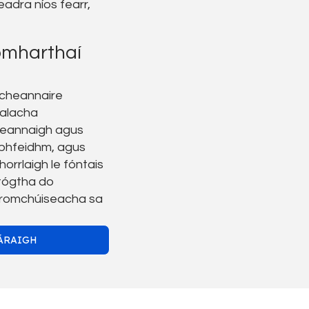
eadra níos fearr,
Comharthaí
cheannaire
ialacha
ceannaigh agus
i bhfeidhm, agus
orrlaigh le fóntais
tógtha do
 tromchúiseacha sa
ÁRAIGH