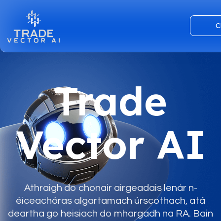
C
Trade
Vector AI
Athraigh do chonair airgeadais lenár n-
éiceachóras algartamach úrscothach, atá
deartha go heisiach do mhargadh na RA. Bain