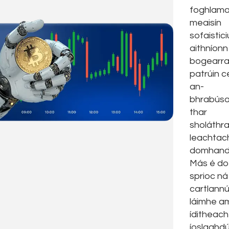
foghlam
meaisín
sofaistici
aithníonn
bogearra
patrúin ce
an-
bhrabús
thar
sholáthra
leachtac
domhand
Más é do
sprioc ná
cartlann
láimhe a
íditheach
íoslaghd