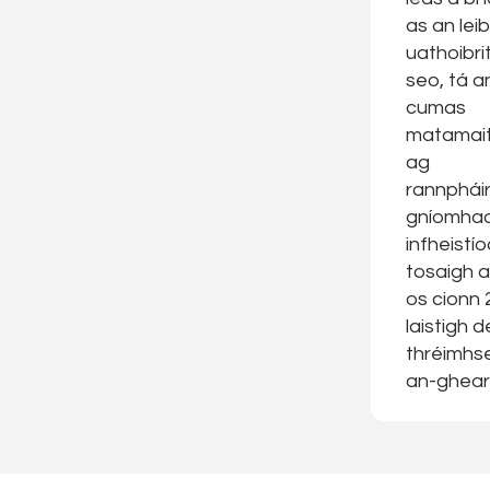
as an lei
uathoibri
seo, tá a
cumas
matamaiti
ag
rannpháir
gníomha
infheistío
tosaigh a 
os cionn
laistigh d
thréimhs
an-ghearr