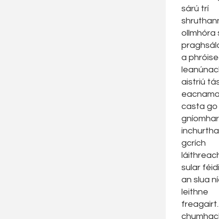
sárú trí
shruthan
ollmhóra 
praghsál
a phróise
leanúnac
aistriú tá
eacnama
casta go
gníomhar
inchurtha 
gcrích
láithreac
sular féidi
an slua n
leithne
freagairt
chumhac