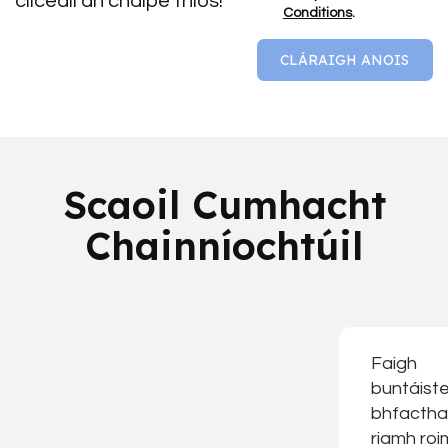
cliceáil an cnaipe thíos!
Conditions
.
CLÁRAIGH ANOIS
Scaoil Cumhacht
Chainníochtúil
Faigh
buntáist
bhfactha
riamh ro