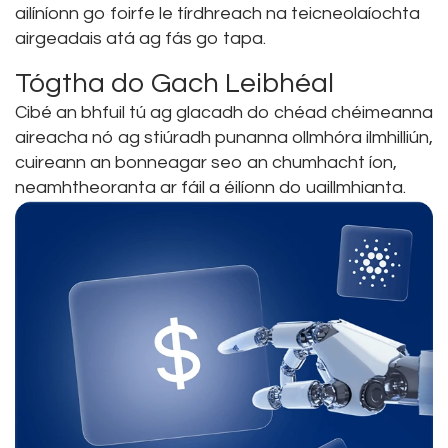
ailíníonn go foirfe le tírdhreach na teicneolaíochta
airgeadais atá ag fás go tapa.
Tógtha do Gach Leibhéal
Cibé an bhfuil tú ag glacadh do chéad chéimeanna
aireacha nó ag stiúradh punanna ollmhóra ilmhilliún,
cuireann an bonneagar seo an chumhacht íon,
neamhtheoranta ar fáil a éilíonn do uaillmhianta.