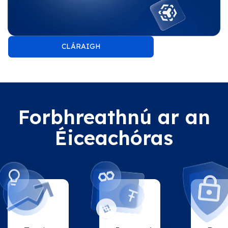
CLÁRAIGH
Forbhreathnú ar an
Éiceachóras