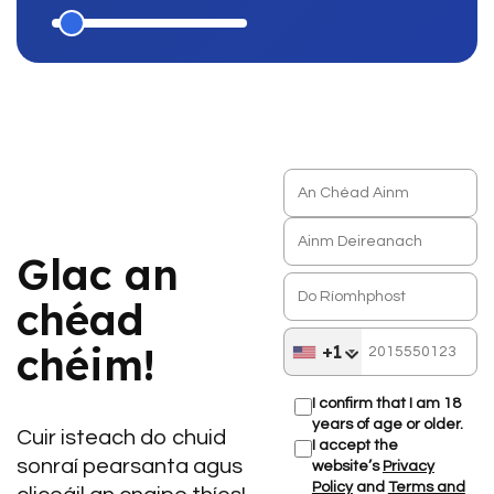
Glac an
chéad
chéim!
+1
I confirm that I am 18
years of age or older.
Cuir isteach do chuid
I accept the
sonraí pearsanta agus
website’s
Privacy
Policy
and
Terms and