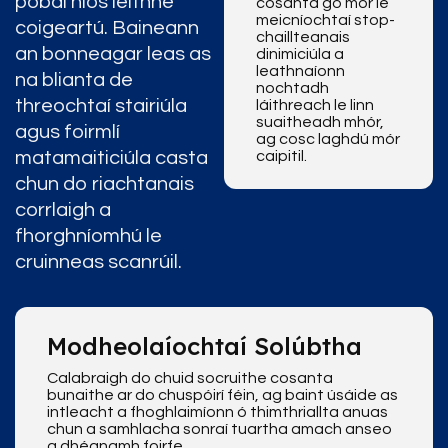
pobal níos leithne
cosanta go mór le
meicníochtaí stop-
coigeartú. Baineann
chaillteanais
an bonneagar leas as
dinimiciúla a
leathnaíonn
na blianta de
nochtadh
threochtaí stairiúla
láithreach le linn
suaitheadh ​​mhór,
agus foirmlí
ag cosc ​​laghdú mór
matamaiticiúla casta
caipitil.
chun do riachtanais
corrlaigh a
fhorghníomhú le
cruinneas scanrúil.
Modheolaíochtaí Solúbtha
Calabraigh do chuid socruithe cosanta
bunaithe ar do chuspóirí féin, ag baint úsáide as
intleacht a fhoghlaimíonn ó thimthriallta anuas
chun a samhlacha sonraí tuartha amach anseo
a dhéanamh foirfe.