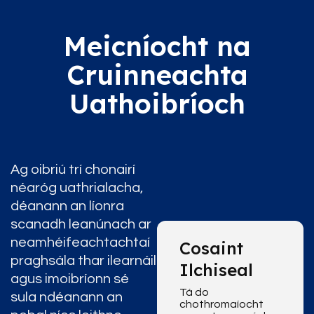
Meicníocht na
Cruinneachta
Uathoibríoch
Ag oibriú trí chonairí
néaróg uathrialacha,
déanann an líonra
scanadh leanúnach ar
neamhéifeachtachtaí
Cosaint
praghsála thar ilearnáil
Ilchiseal
agus imoibríonn sé
Tá do
sula ndéanann an
chothromaíocht