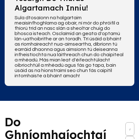
Algartamach Inniu!
Sula dtosaíonn na halgartaim
meaisínfhoghlama ag obair, ní mór do phróifíl a
fhíorú tríd an nasc slán a sheoltar chuig do
bhosca isteach. Osclaímid an geata d'optamú
lán-uathoibrithe ar an toradh. Trí úsáid a bhaint
as ríomhaireacht nua-aimseartha, díbríonn tú
earráid dhaonna agus aimsíonn tú deiseanna
infheistíochta nua láithreach chun do chaipiteal
a mhéadú. Más mian leat d'éifeachtúlacht
oibríochtúil a mhéadú agus fás go tapa, bain
úsáid as na hionstraimí seo chun fás caipitil
intomhaiste a bhaint amach!
Do
Ghníomhaíochtaí