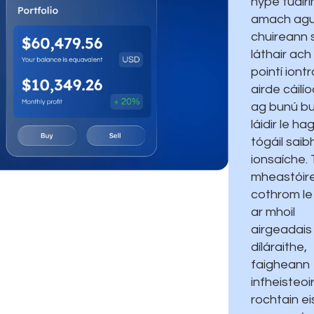
hype tuair
amach agu
chuireann s
láthair ach
pointí iontr
airde cáilí
ag bunú b
láidir le h
tógáil saibh
ionsaíche. T
mheastóir
cothrom le
ar mhoil
airgeadais
díláraithe,
faigheann
infheisteoir
rochtain ei