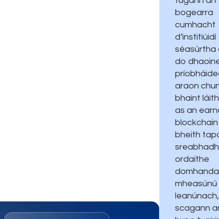
tugann an
bogearra
cumhacht
d’institiúidí
séasúrtha
do dhaoine
príobháid
araon chun
bhaint láit
as an earná
blockchain
bheith tapa
sreabhadh
ordaithe
domhanda
mheasúnú
leanúnach,
scagann a