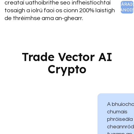
creataí uathoibrithe seo infheistíochtaí
CLÁRAI
ANOI
tosaigh a iolrú faoi os cionn 200% laistigh
de thréimhse ama an-ghearr.
Trade Vector AI
Crypto
A bhuíoch
chumais
phróiseála
cheannród