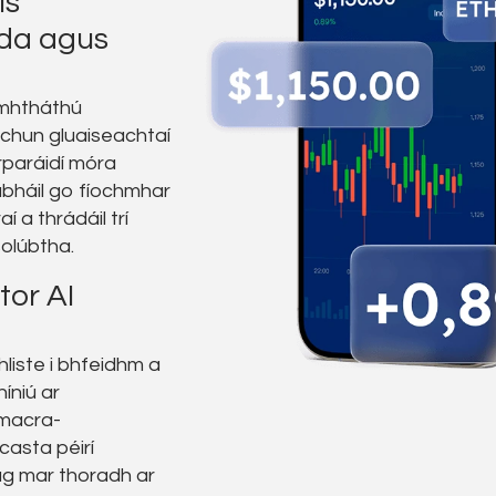
is
da agus
omhtháthú
chun gluaiseachtaí
paráidí móra
habháil go fíochmhar
í a thrádáil trí
olúbtha.
tor AI
hliste i bhfeidhm a
íniú ar
macra-
asta péirí
 ag mar thoradh ar