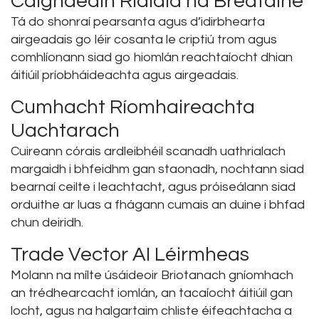
Caighdeáin Rialála na Breataine
Tá do shonraí pearsanta agus d’idirbhearta
airgeadais go léir cosanta le criptiú trom agus
comhlíonann siad go hiomlán reachtaíocht dhian
áitiúil príobháideachta agus airgeadais.
Cumhacht Ríomhaireachta
Uachtarach
Cuireann córais ardleibhéil scanadh uathrialach
margaidh i bhfeidhm gan staonadh, nochtann siad
bearnaí ceilte i leachtacht, agus próiseálann siad
orduithe ar luas a fhágann cumais an duine i bhfad
chun deiridh.
Trade Vector AI Léirmheas
Molann na mílte úsáideoir Briotanach gníomhach
an trédhearcacht iomlán, an tacaíocht áitiúil gan
locht, agus na halgartaim chliste éifeachtacha a