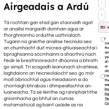
Airgeadais a Ardú
Tá rochtain gan stad gan staonadh agat
ar anailísí margaidh domhain agus ar
fhorghníomhú orduithe uathrialach.
I
Tugann na gnéithe anailíse teicniúla seo
co
an chumhacht duit micrea-ghluaiseachtaí i
tha
am
bpraghsanna sócmhainní a shaothrú nach
ye
féidir le breathnóireacht dhaonna a bhrath
of
go simplí. Trí scagadh leanúnach straitéise,
or
ol
laghdaíonn an teicneolaíocht seo go mór
I 
moill oibríochtúil agus méadaíonn sí do
th
we
chorrlaigh bhrabúis i dtimpeallachtaí an-
Pr
luaineacha. Tá sé léirithe ag rannpháirtithe
Po
gníomhacha go bhfuil an cumas
Te
Co
matamaiticiúil ag baint úsáide as na