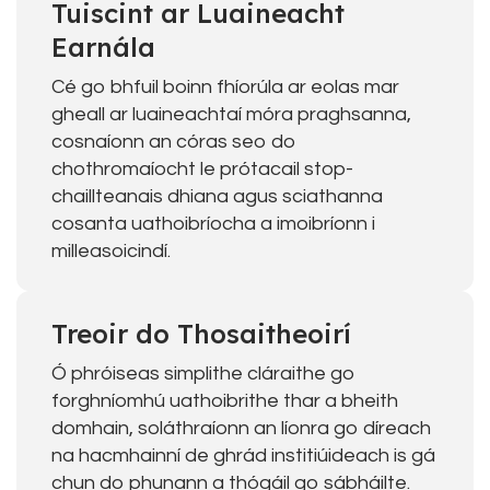
Tuiscint ar Luaineacht
Earnála
Cé go bhfuil boinn fhíorúla ar eolas mar
gheall ar luaineachtaí móra praghsanna,
cosnaíonn an córas seo do
chothromaíocht le prótacail stop-
chaillteanais dhiana agus sciathanna
cosanta uathoibríocha a imoibríonn i
milleasoicindí.
Treoir do Thosaitheoirí
Ó phróiseas simplithe cláraithe go
forghníomhú uathoibrithe thar a bheith
domhain, soláthraíonn an líonra go díreach
na hacmhainní de ghrád institiúideach is gá
chun do phunann a thógáil go sábháilte.