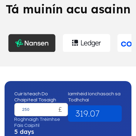
Tá muinín acu asainn
Cuir Isteach Do
Iarmhéid Ionchasach sa
Chaipiteal Tosaigh
Todhchaí
£
319.07
Roghnaigh Tréimhse
Fáis Caipitil
5 days