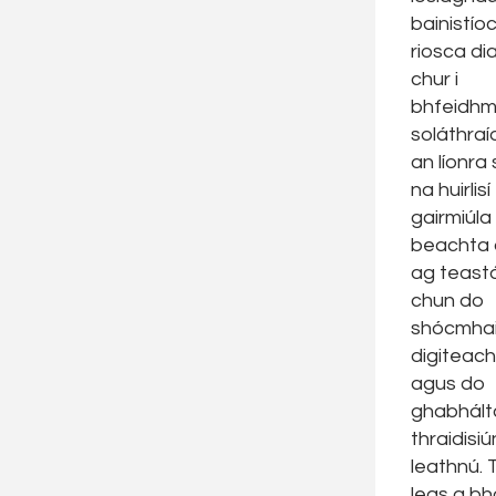
bainistío
riosca di
chur i
bhfeidhm
soláthraí
an líonra
na huirlisí
gairmiúla
beachta 
ag teastá
chun do
shócmhai
digiteac
agus do
ghabhált
thraidisi
leathnú. T
leas a bh