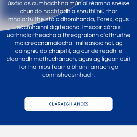
úsáid as cumhacht na múnlaí réamhaisnéise
chun do nochtadh a shruthlíniú thar
mhalartuithe stoic dhomhanda, Forex, agus
sócmhainní digiteacha. Imscoir córais
uathrialaitheacha a fhreagraíonn d'athruithe
maicreacnamaíocha i milleasoicindí, ag
daingniú do chaipitil, ag cur deireadh le
claonadh mothúchánach, agus ag ligean duit
torthaí níos fearr a bhaint amach go
comhsheasmhach.
CLÁRAIGH ANOIS