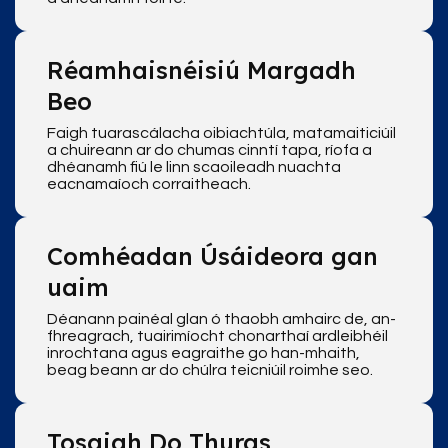
Réamhaisnéisiú Margadh
Beo
Faigh tuarascálacha oibiachtúla, matamaiticiúil
a chuireann ar do chumas cinntí tapa, ríofa a
dhéanamh fiú le linn scaoileadh nuachta
eacnamaíoch corraitheach.
Comhéadan Úsáideora gan
uaim
Déanann painéal glan ó thaobh amhairc de, an-
fhreagrach, tuairimíocht chonarthaí ardleibhéil
inrochtana agus eagraithe go han-mhaith,
beag beann ar do chúlra teicniúil roimhe seo.
Tosaigh Do Thuras